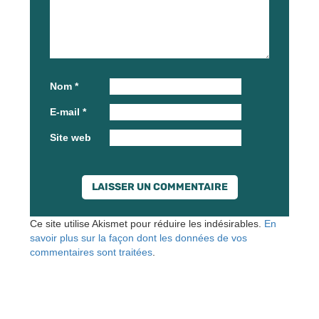
Nom
*
E-mail
*
Site web
Ce site utilise Akismet pour réduire les indésirables.
En
savoir plus sur la façon dont les données de vos
commentaires sont traitées
.