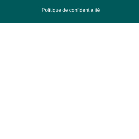
Politique de confidentialité
NOUS CONTACTER
Délégation Europe Ecologie
Groupe Verts/ALE du Parlement européen
ASP 06E210, Rue Wiertz 60,
B-1047 Bruxelles