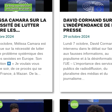
SSA CAMARA SUR LA
DAVID CORMAND SU
SSITÉ DE LUTTER
L’INDÉPENDANCE DE 
E LES...
PRESSE
bre 2024
29 octobre 2024
 octobre, Mélissa Camara est
Lundi 7 octobre, David Corma
ue sur la nécessité de lutter
intervenu dans le débat sur fai
le problème systémique des
aux fausses informations, au
es sexistes en Europe. Son
populisme et à la désinformat
ntion
« Je voulais vous
l’UE – L’importance des servic
ce soir, de ce procès qui se
publics de radiodiffusion, du
 France, à Mazan. De la...
pluralisme des médias et du
journalisme...