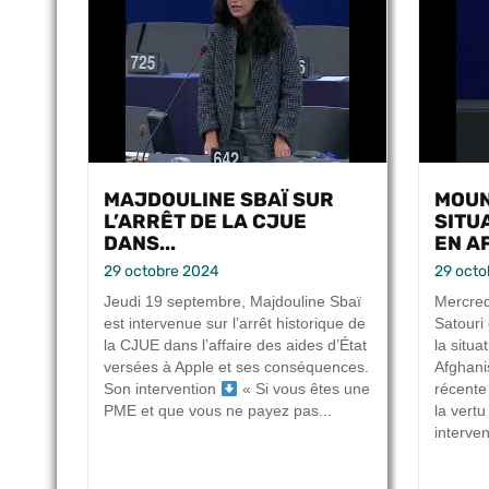
MAJDOULINE SBAÏ SUR
MOUN
L’ARRÊT DE LA CJUE
SITU
DANS...
EN A
29 octobre 2024
29 octo
Jeudi 19 septembre, Majdouline Sbaï
Mercred
est intervenue sur l’arrêt historique de
Satouri
la CJUE dans l’affaire des aides d’État
la situ
versées à Apple et ses conséquences.
Afghanis
Son intervention
« Si vous êtes une
récente 
PME et que vous ne payez pas...
la vertu
interve