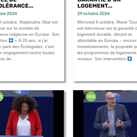
OLÉRANCE...
LOGEMENT...
bre 2024
29 octobre 2024
0 octobre, Majdouline Sbaï est
Mercredi 9 octobre, Marie Tou
nue sur la montée de
est intervenue sur la garantie 
érance religieuse en Europe. Son
logement durable, décent et
ntion
« À 20 ans, si j’ai
abordable en Europe – encour
le parti des Écologistes, c’est
investissements, la propriété p
ur engagement contre toutes
les programmes de logements
es de...
sociaux. Son intervention
...