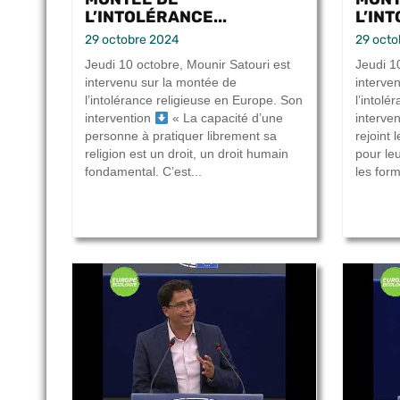
L’INTOLÉRANCE...
L’INT
29 octobre 2024
29 octo
Jeudi 10 octobre, Mounir Satouri est
Jeudi 1
intervenu sur la montée de
interve
l’intolérance religieuse en Europe. Son
l’intol
intervention
« La capacité d’une
interve
personne à pratiquer librement sa
rejoint 
religion est un droit, un droit humain
pour le
fondamental. C’est...
les form