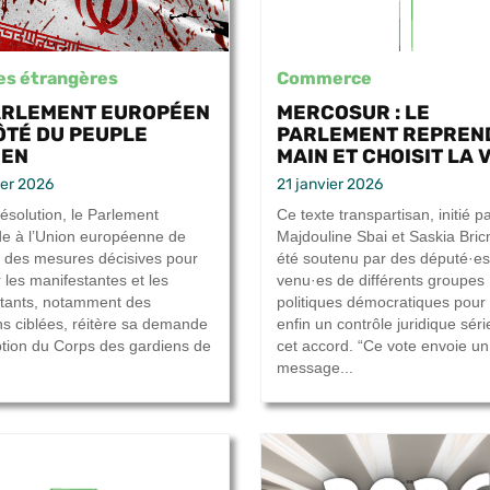
es étrangères
Commerce
ARLEMENT EUROPÉEN
MERCOSUR : LE
ÔTÉ DU PEUPLE
PARLEMENT REPREN
IEN
MAIN ET CHOISIT LA V
ier 2026
21 janvier 2026
résolution, le Parlement
Ce texte transpartisan, initié p
 à l’Union européenne de
Majdouline Sbai et Saskia Bri
 des mesures décisives pour
été soutenu par des député·es
 les manifestantes et les
venu·es de différents groupes
tants, notamment des
politiques démocratiques pour 
ns ciblées, réitère sa demande
enfin un contrôle juridique sér
iption du Corps des gardiens de
cet accord. “Ce vote envoie un
message...