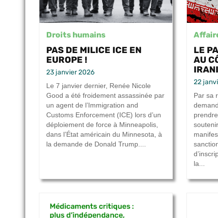
Droits humains
Affair
PAS DE MILICE ICE EN
LE P
EUROPE !
AU C
IRAN
23 janvier 2026
22 janv
Le 7 janvier dernier, Renée Nicole
Good a été froidement assassinée par
Par sa 
un agent de l’Immigration and
demande
Customs Enforcement (ICE) lors d’un
prendre
déploiement de force à Minneapolis,
soutenir
dans l’État américain du Minnesota, à
manifes
la demande de Donald Trump....
sanctio
d’inscr
la...