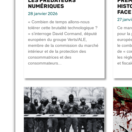
LES PRÉDATEURS
PREM
NUMÉRIQUES
HIST
FACE
28 janvier 2026
27 janv
« Combien de temps allons-nous
tolérer cette brutalité technologique ?
Ce mard
» s’interroge David Cormand, député
pour la
européen du groupe Verts/ALE,
europée
membre de la commission du marché
le comb
intérieur et de la protection des
de « co
consommatrices et des
les règ
consommateurs...
et fisca