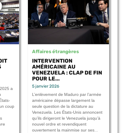
Affaires étrangères
OIT
INTERVENTION
5
AMÉRICAINE AU
VENEZUELA : CLAP DE FIN
POUR LE...
5 janvier 2026
 2025 a
u
L’enlèvement de Maduro par l’armée
États-
américaine dépasse largement la
 un coup
seule question de la dictature au
Venezuela. Les États-Unis annoncent
us
qu’ils dirigeront le Venezuela jusqu’à
vre
nouvel ordre et revendiquent
ouvertement la mainmise sur ses...