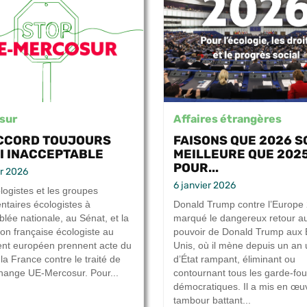
sur
Affaires étrangères
CCORD TOUJOURS
FAISONS QUE 2026 S
I INACCEPTABLE
MEILLEURE QUE 202
POUR...
er 2026
6 janvier 2026
logistes et les groupes
ntaires écologistes à
Donald Trump contre l’Europe
blée nationale, au Sénat, et la
marqué le dangereux retour a
ion française écologiste au
pouvoir de Donald Trump aux 
nt européen prennent acte du
Unis, où il mène depuis un an
la France contre le traité de
d’État rampant, éliminant ou
change UE-Mercosur. Pour...
contournant tous les garde-fo
démocratiques. Il a mis en œu
tambour battant...