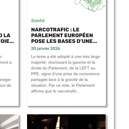
Santé
NARCOTRAFIC : LE
D LA
PARLEMENT EUROPÉEN
OIE...
POSE LES BASES D’UNE...
20 janvier 2026
ar
Le texte a été adopté à une très large
cmont a
majorité, réunissant la gauche et la
droite du Parlement, de la LEFT au
PPE, signe d’une prise de conscience
exiger
partagée face à la gravité de la
ieux de
situation. Par ce vote, le Parlement
affirme que le narcotrafic...