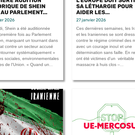
IÈRE AUDITION
L’EUROPE DOIT SORT
ORIQUE DE SHEIN
SA LÉTHARGIE POUR
 AU PARLEMENT...
AIDER LES...
ier 2026
27 janvier 2026
i, Shein a été auditionnée
Ces dernières semaines, les I
 première fois au Parlement
et les Iraniennes se sont dres
n, marquant un tournant dans
contre le régime criminel des 
at contre un secteur accusé
avec un courage inouï et une
ntourner systématiquement »
détermination sans faille. En ret
les sociales, environnementales
ont été victimes d’un véritable
les de l'Union. « Quand un...
massacre à huis clos –...