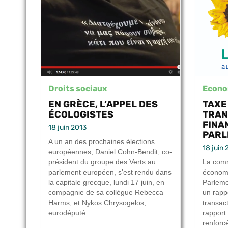
Droits sociaux
Econo
EN GRÈCE, L’APPEL DES
TAXE
ÉCOLOGISTES
TRAN
FINAN
18 juin 2013
PARL
A un an des prochaines élections
18 juin 
européennes, Daniel Cohn-Bendit, co-
président du groupe des Verts au
La comm
parlement européen, s'est rendu dans
économi
la capitale grecque, lundi 17 juin, en
Parleme
compagnie de sa collègue Rebecca
un rappo
Harms, et Nykos Chrysogelos,
transac
eurodéputé...
rapport 
renforc