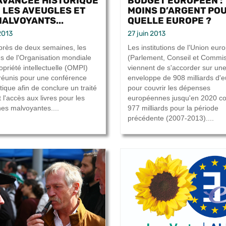
AVANCÉE HISTORIQUE
BUDGET EUROPÉEN :
 LES AVEUGLES ET
MOINS D’ARGENT PO
MALVOYANTS...
QUELLE EUROPE ?
2013
27 juin 2013
près de deux semaines, les
Les institutions de l'Union eu
s de l'Organisation mondiale
(Parlement, Conseil et Commis
opriété intellectuelle (OMPI)
viennent de s'accorder sur un
 réunis pour une conférence
enveloppe de 908 milliards d'e
ique afin de conclure un traité
pour couvrir les dépenses
nt l'accès aux livres pour les
européennes jusqu'en 2020 co
es malvoyantes....
977 milliards pour la période
précédente (2007-2013)....