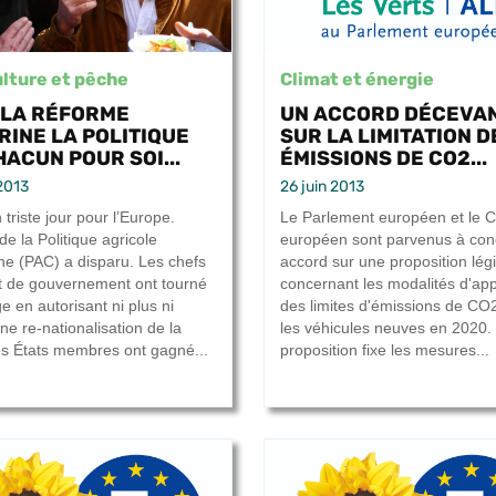
lture et pêche
Climat et énergie
: LA RÉFORME
UN ACCORD DÉCEVA
RINE LA POLITIQUE
SUR LA LIMITATION D
HACUN POUR SOI...
ÉMISSIONS DE CO2...
 2013
26 juin 2013
 triste jour pour l’Europe.
Le Parlement européen et le C
 de la Politique agricole
européen sont parvenus à con
 (PAC) a disparu. Les chefs
accord sur une proposition légi
et de gouvernement ont tourné
concernant les modalités d'app
e en autorisant ni plus ni
des limites d'émissions de CO
ne re-nationalisation de la
les véhicules neuves en 2020.
s États membres ont gagné...
proposition fixe les mesures...