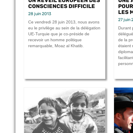
UN RÉVEIL EUROPÉEN DES
UNE 
CONSCIENCES DIFFICILE
POUR
LES 
28 juin 2013
27 juin 
Ce vendredi 28 juin 2013, nous avons
eu le privilège au sein de la délégation
Durant 
UE-Turquie que je co-préside de
délégué
recevoir un homme politique
de la pr
remarquable, Moaz al Khatib.
étaient
diplomat
facilita
personn