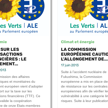
mie
Climat et énergie
 SUR LES
LA COMMISSION
SACTIONS
EUROPÉENNE CAUTI
CIÈRES : LE
L’ALLONGEMENT DE...
EMENT...
17 juin 2013
2013
Suite à l’accident nucléaire de
ission des affaires
Fukushima, la Commission
ques et monétaires du
européenne a mis en place des
nt européen vient d'adopter
de résistance sur les centrales
rt sur la taxe sur les
européennes afin de vérifier le
tions financières (TTF). Ce
vulnérabilité à une catégorie l
valide la coopération
risques. Suite à leur publication
ée de onze Etats-membres