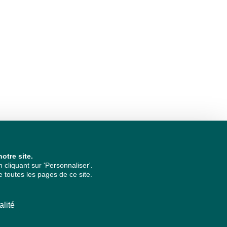
otre site.
cliquant sur 'Personnaliser'.
 toutes les pages de ce site.
alité