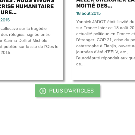
GIÉS : NOUS VIVONS
MOITIÉ DES...
CRISE HUMANITAIRE
URE...
18 août 2015
 2015
Yannick JADOT était l'invité d
sur France Inter ce 18 août 20
collective sur la tragédie
actualité politique en France et
 des réfugiés, signée entre
l'étranger: COP 21, crise du po
ar Karima Delli et Michèle
catastrophe à Tianjin, ouvertu
et publiée sur le site de l'Obs le
journées d'été d'EELV, etc.,
 2015:
l'eurodéputé répondait aux qu
de...
PLUS D'ARTICLES