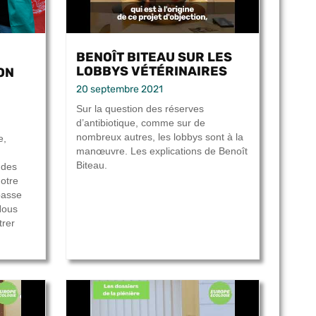
BENOÎT BITEAU SUR LES
LOBBYS VÉTÉRINAIRES
ON
20 septembre 2021
Sur la question des réserves
d’antibiotique, comme sur de
nombreux autres, les lobbys sont à la
e,
manœuvre. Les explications de Benoît
Biteau.
t des
Notre
passe
Nous
trer