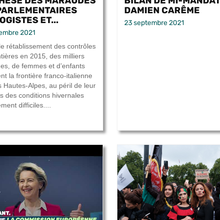
HÈSE DES MARAUDES
BILAN DE MI-MANDAT
PARLEMENTAIRES
DAMIEN CARÊME
GISTES ET...
23 septembre 2021
tembre 2021
le rétablissement des contrôles
tières en 2015, des milliers
s, de femmes et d’enfants
nt la frontière franco-italienne
s Hautes-Alpes, au péril de leur
ns des conditions hivernales
ent difficiles....