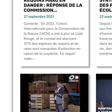
REQUINS MAKO EN
SYNT
DANGER : RÉPONSE DE LA
DES 
COMMISSION...
ÉCOLO
27 septembre 2021
23 sep
Contexte : En 2021, l’Union
Depuis 
Internationale pour la Conservation de
aux fron
la Nature (UICN) a mis à jour sa Liste
d’homme
Rouge, et le constat est alarmant :
traverse
37% des espèces de requins et de
dans le
raies sont menacées d’extinction en
vie, da
raison de la surpêche. Le requin
extrêmem
mako...