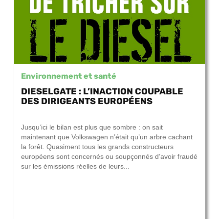
Environnement et santé
DIESELGATE : L’INACTION COUPABLE
DES DIRIGEANTS EUROPÉENS
15 septembre 2017
Jusqu’ici le bilan est plus que sombre : on sait
maintenant que Volkswagen n’était qu’un arbre cachant
la forêt. Quasiment tous les grands constructeurs
européens sont concernés ou soupçonnés d’avoir fraudé
sur les émissions réelles de leurs...