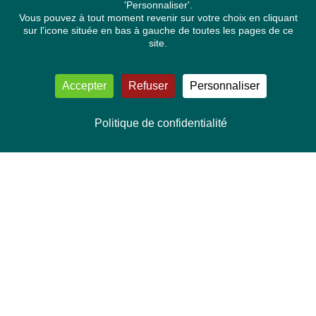
'Personnaliser'.
Vous pouvez à tout moment revenir sur votre choix en cliquant
sur l'icone située en bas à gauche de toutes les pages de ce
site.
Accepter
Refuser
Personnaliser
Politique de confidentialité
NOUS CONTACTER
Délégation Europe Ecologie
Groupe Verts/ALE du Parlement européen
ASP 06E210, Rue Wiertz 60,
B-1047 Bruxelles