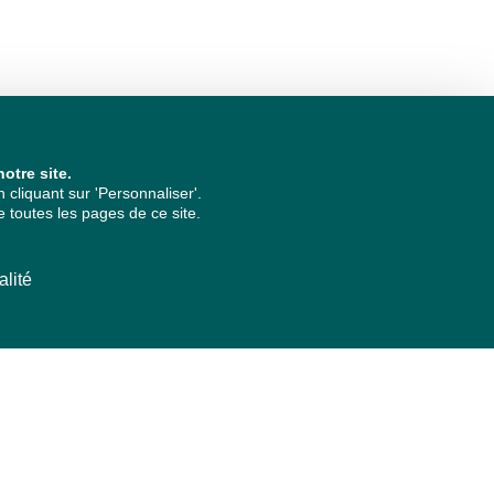
otre site.
cliquant sur 'Personnaliser'.
 toutes les pages de ce site.
alité
ARCHIVES PAR ANNÉES
2026
2025