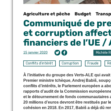
Agriculture et pêche
Budget
Trans
Communiqué de pres
et corruption affect
financiers de l’UE /
15 janvier 2020
Michèle R
Conflits d'intérêt
Corruption
Fraude
Ré
À l’initiative du groupe des Verts-ALE qui av
Premier ministre tchèque, Andrej Babiš, soupç
conflits d’intérêts, le Parlement européen a ab
rapports d’audit de la Commission européenne 
et le détournement de fonds communautaires au
20 millions d’euros devront être restitués par 
cohésion en 2018. En 2017, Babiš a déjà dû re