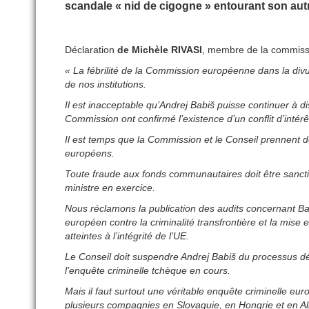
scandale « nid de cigogne » entourant son autr
Déclaration
de Michèle RIVASI
, membre de la commissi
« La fébrilité de la Commission européenne dans la divulg
de nos institutions.
Il est inacceptable qu’Andrej Babiš puisse continuer à di
Commission ont confirmé l’existence d’un conflit d’intér
Il est temps que la Commission et le Conseil prennent d
européens.
Toute fraude aux fonds communautaires doit être sanctionn
ministre en exercice.
Nous réclamons la publication des audits concernant Ba
européen contre la criminalité transfrontière et la mis
atteintes à l’intégrité de l’UE.
Le Conseil doit suspendre Andrej Babiš du processus déci
l’enquête criminelle tchèque en cours.
Mais il faut surtout une véritable enquête criminelle eu
plusieurs compagnies en Slovaquie, en Hongrie et en All