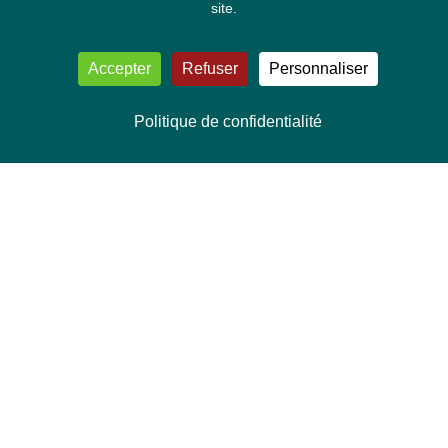
site.
Accepter
Refuser
Personnaliser
Politique de confidentialité
NOUS CONTACTER
Délégation Europe Ecologie
Groupe Verts/ALE du Parlement européen
ASP 06E210, Rue Wiertz 60,
B-1047 Bruxelles