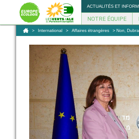
Panneau de gestion des cookies
ACTUALITÉS ET INFOR
NOTRE ÉQUIPE
>
International
>
Affaires étrangères
> Non, Dubrav