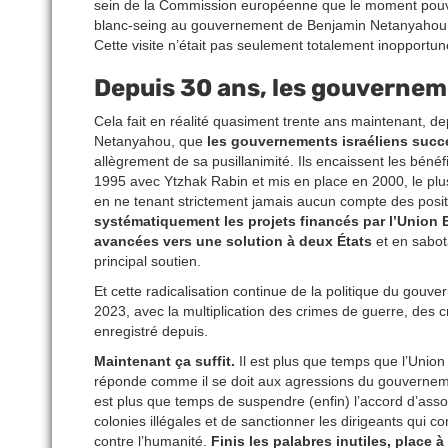
sein de la Commission européenne que le moment pouva
blanc-seing au gouvernement de Benjamin Netanyahou 
Cette visite n’était pas seulement totalement inopportu
Depuis 30 ans, les gouvernem
Cela fait en réalité quasiment trente ans maintenant, 
Netanyahou, que
les gouvernements israéliens succ
allègrement de sa pusillanimité. Ils encaissent les bénéf
1995 avec Ytzhak Rabin et mis en place en 2000, le plus
en ne tenant strictement jamais aucun compte des posi
systématiquement les projets financés par l’Union
avancées vers une solution à deux États
et en sabota
principal soutien.
Et cette radicalisation continue de la politique du gou
2023, avec la multiplication des crimes de guerre, des cr
enregistré depuis.
Maintenant ça suffit.
Il est plus que temps que l’Unio
réponde comme il se doit aux agressions du gouvernemen
est plus que temps de suspendre (enfin) l’accord d’assoc
colonies illégales et de sanctionner les dirigeants qui
contre l’humanité.
Finis les palabres inutiles, place à 