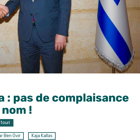
a : pas de complaisance
 nom !
touri
r Ben Gvir
Kaja Kallas