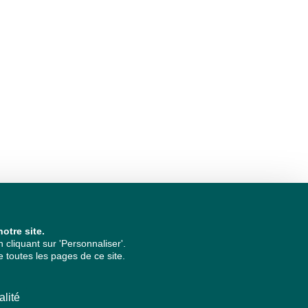
otre site.
cliquant sur 'Personnaliser'.
 toutes les pages de ce site.
alité