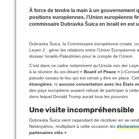
À force de tendre la main à un gouvernement qui
positions européennes, l’Union européenne finit
commissaire Dubravka Šuica en Israël en est 
Dubravka Šuica, la Commissaire européenne croate, oc
Leyen 2 : gérer les relations entre l’Union Européenne et
dossier Israëlo-Palestinien pour le compte de l’Union.
C’est dans ce cadre notamment qu’Ursula von der Leyen a
à la réunion du soi-disant
« Board of Peace »
[«Conseil
pseudo cessez-le-feu qui est censé y être en place. Cett
étrangères
, ni
aucune concertation avec les États 
des pays européens avaient refusé de participer à cett
dans lequel Donald Trump aurait tous les pouvoirs.
Une visite incompréhensible
Dubravka Šuica vient cependant de récidiver en se rend
Netanyahou, multipliant à cette occasion les
déclaratio
partenaires clés »
.