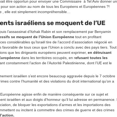
it être opportun pour envoyer une Commissaire à Tel Aviv donner un
pour son action au nom de tous les Européens et Européennes ?!
ne , elle est simplement incompréhensible…
ents israéliens se moquent de l’UE
depuis l’assassinat d’Itzhak Rabin et son remplacement par Benyamin
essifs se moquent de l’Union Européenne
tout en profitant
ices considérables qu’Israël tire de l’accord d’association négocié en
 favorable de tous ceux que l’Union a conclu avec des pays tiers. Tout
tions que les dirigeants européens peuvent exprimer,
en détruisant
 Européenne
dans les territoires occupés, en r
efusant toutes les
nt constamment l’action de l’Autorité Palestinienne, dont l’UE est le
vernement israélien s’est encore beaucoup aggravée depuis le 7 octobre
imes contre l’humanité et des violations du droit international qu’on a
n Européenne agisse enfin de manière conséquente sur ce sujet et
t israélien et aux doigts d’honneur qu’il lui adresse en permanence. I
iation, de bloquer les exportations d’armes et les importations des
 commettent ou incitent à commettre des crimes de guerre et des crimes
l’action.