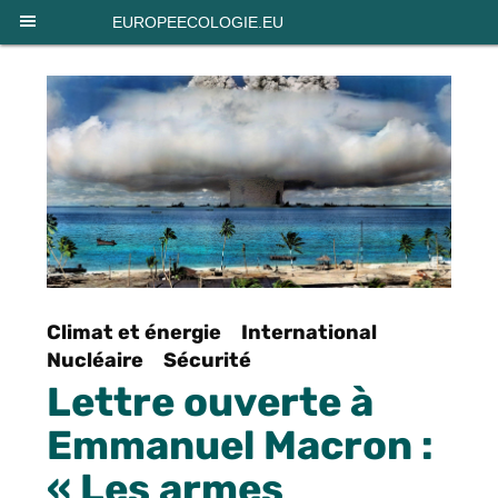
Panneau de gestion des cookies
EUROPEECOLOGIE.EU
Climat et énergie
International
Nucléaire
Sécurité
Lettre ouverte à
Emmanuel Macron :
« Les armes