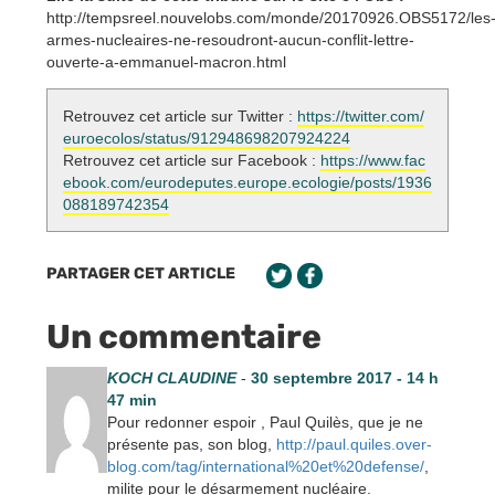
http://tempsreel.nouvelobs.com/monde/20170926.OBS5172/les
armes-nucleaires-ne-resoudront-aucun-conflit-lettre-
ouverte-a-emmanuel-macron.html
Retrouvez cet article sur Twitter :
https://twitter.com/
euroecolos/status/912948698207924224
Retrouvez cet article sur Facebook :
https://www.fac
ebook.com/eurodeputes.europe.ecologie/posts/1936
088189742354
PARTAGER CET ARTICLE
Un commentaire
KOCH CLAUDINE
-
30 septembre 2017 - 14 h
47 min
Pour redonner espoir , Paul Quilès, que je ne
présente pas, son blog,
http://paul.quiles.over-
blog.com/tag/international%20et%20defense/
,
milite pour le désarmement nucléaire.