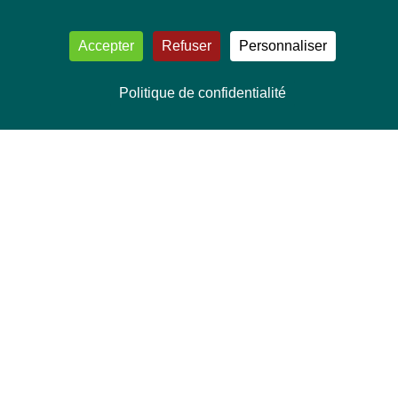
Accepter
Refuser
Personnaliser
Politique de confidentialité
NOUS CONTACTER
Délégation Europe Ecologie
Groupe Verts/ALE du Parlement européen
ASP 06E210, Rue Wiertz 60,
B-1047 Bruxelles