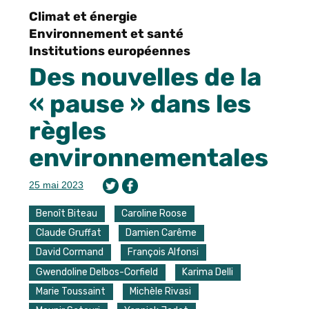
Climat et énergie
Environnement et santé
Institutions européennes
Des nouvelles de la
« pause » dans les
règles
environnementales
25 mai 2023
Benoît Biteau
Caroline Roose
Claude Gruffat
Damien Carême
David Cormand
François Alfonsi
Gwendoline Delbos-Corfield
Karima Delli
Marie Toussaint
Michèle Rivasi