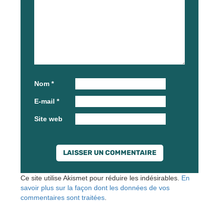
Nom
*
E-mail
*
Site web
Ce site utilise Akismet pour réduire les indésirables.
En
savoir plus sur la façon dont les données de vos
commentaires sont traitées
.