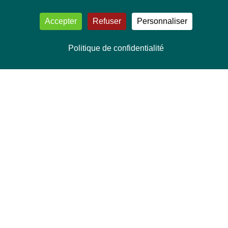
Accepter
Refuser
Personnaliser
Politique de confidentialité
NOUS CONTACTER
Délégation Europe Ecologie
Groupe Verts/ALE du Parlement européen
ASP 06E210, Rue Wiertz 60,
B-1047 Bruxelles