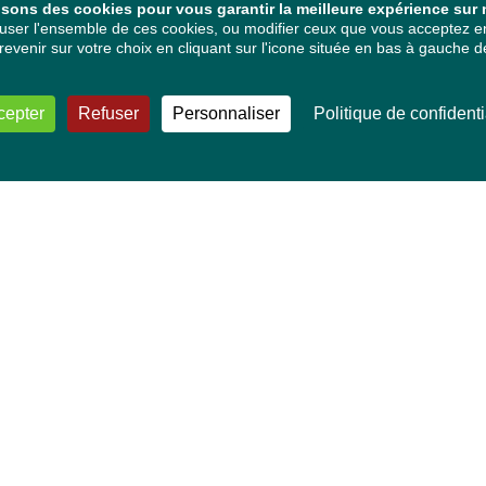
isons des cookies pour vous garantir la meilleure expérience sur n
ser l'ensemble de ces cookies, ou modifier ceux que vous acceptez en 
venir sur votre choix en cliquant sur l'icone située en bas à gauche de
cepter
Refuser
Personnaliser
Politique de confidenti
VOS DÉPUTÉ·E·S EUROPÉEN·NE·S
Mélissa Camara
David Cormand
Mounir Satouri
Majdouline Sbaï
Marie Toussaint
TOUTES NOS THÉMATIQUES
Agriculture et pêche
Alimentation