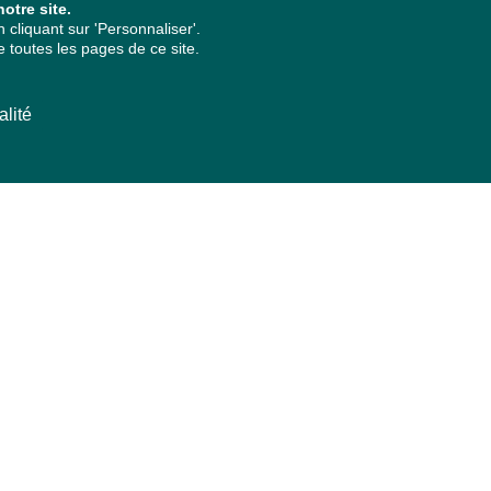
otre site.
cliquant sur 'Personnaliser'.
 toutes les pages de ce site.
alité
ARCHIVES PAR ANNÉES
2026
2025
2024
2023
2022
2021
2020
2019
2018
2017
2016
2015
2014
2013
2012
2011
2010
2009