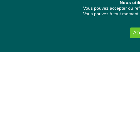
Nous util
Vous pouvez accepter ou refu
Vous pouvez à tout moment re
Ac
NOUS CONTACTER
Délégation Europe Ecologie
Groupe Verts/ALE du Parlement européen
ASP 06E210, Rue Wiertz 60,
B-1047 Bruxelles