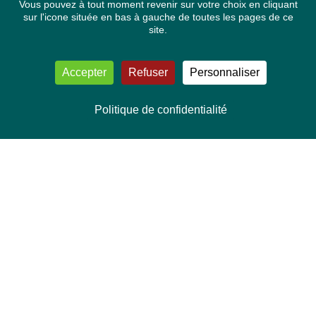
Vous pouvez à tout moment revenir sur votre choix en cliquant
sur l'icone située en bas à gauche de toutes les pages de ce
site.
Accepter
Refuser
Personnaliser
Politique de confidentialité
NOUS CONTACTER
Délégation Europe Ecologie
Groupe Verts/ALE du Parlement européen
ASP 06E210, Rue Wiertz 60,
B-1047 Bruxelles