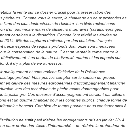
ablir la vérité sur ce dossier crucial pour la préservation des
nos pêcheurs. Comme vous le savez, le chalutage en eaux profondes es
’une des plus destructrices de l’histoire. Les filets raclent sans
ion d’un patrimoine marin de plusieurs millénaires (coraux, éponges,
mnant certaines à la disparition. Comme l’ont révélé les études de
let 2014, 6% des captures réalisées par des chalutiers français
nt treize espèces de requins profonds dont onze sont menacées
 pour la conservation de la nature. C’est un véritable crime contre la
définitivement. Les pertes de biodiversité marine et les impacts sur
fond, il n’y a plus de vie au-dessus.
 publiquement et sans relâche l’initiative de la Présidence
alutage profond. Vous pouvez compter sur le soutien du groupe
ent en œuvre des mesures européennes d’accompagnement financier
et durable vers des techniques de pêche moins dommageables pour
me la pallangre. Ces mesures d’accompagnement seraient par ailleurs
nd est un gouffre financier pour les comptes publics, chaque tonne de
tribuables français. Combien de temps pouvons-nous continuer ainsi à
stribution ne suffit pas! Malgré les engagements pris en janvier 2014
en eaux profondes, filiale d’Intermarché – de réduire la profondeur de