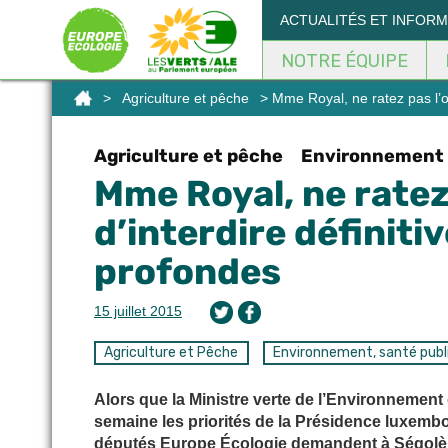
Panneau de gestion des cookies
ACTUALITÉS ET INFOR
NOTRE ÉQUIPE
>
Agriculture et pêche
> Mme Royal, ne ratez pas l’o
Agriculture et pêche
Environnement 
Mme Royal, ne ratez
d’interdire définit
profondes
15 juillet 2015
Agriculture et Pêche
Environnement, santé publi
Alors que la Ministre verte de l’Environnemen
semaine les priorités de la Présidence luxembo
députés Europe Écologie demandent à Ségolène