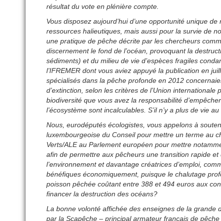
résultat du vote en plénière compte.
Vous disposez aujourd’hui d’une opportunité unique de rét
ressources halieutiques, mais aussi pour la survie de 
une pratique de pêche décrite par les chercheurs comme l
discernement le fond de l’océan, provoquant la destruct
sédiments) et du milieu de vie d’espèces fragiles conda
l’IFREMER dont vous aviez appuyé la publication en juil
spécialisés dans la pêche profonde en 2012 concernaie
d’extinction, selon les critères de l’Union internationale
biodiversité que vous avez la responsabilité d’empêcher 
l’écosystème sont incalculables. S’il n’y a plus de vie au 
Nous, eurodéputés écologistes, vous appelons à soutenir
luxembourgeoise du Conseil pour mettre un terme au ch
Verts/ALE au Parlement européen pour mettre notamm
afin de permettre aux pêcheurs une transition rapide 
l’environnement et davantage créatrices d’emploi, com
bénéfiques économiquement, puisque le chalutage profo
poisson pêchée coûtant entre 388 et 494 euros aux con
financer la destruction des océans?
La bonne volonté affichée des enseignes de la grande di
par la Scapêche – principal armateur français de pêche 