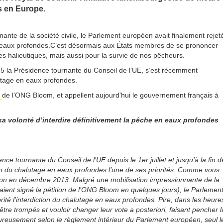
s en Europe.
nte de la société civile, le Parlement européen avait finalement rejet
 en eaux profondes.C’est désormais aux États membres de se prononcer
es halieutiques, mais aussi pour la survie de nos pêcheurs.
15 la Présidence tournante du Conseil de l’UE, s’est récemment
lutage en eaux profondes.
e
de l’ONG Bloom, et appellent aujourd’hui le gouvernement français à
sa volonté d’interdire définitivement la pêche en eaux profondes
 tournante du Conseil de l’UE depuis le 1er juillet et jusqu’à la fin d
ction du chalutage en eaux profondes l’une de ses priorités. Comme vous
tion en décembre 2013. Malgré une mobilisation impressionnante de la
aient signé la pétition de l’ONG Bloom en quelques jours), le Parlemen
ité l’interdiction du chalutage en eaux profondes. Pire, dans les heure
tre trompés et vouloir changer leur vote a posteriori, faisant pencher l
eureusement selon le règlement intérieur du Parlement européen, seul l