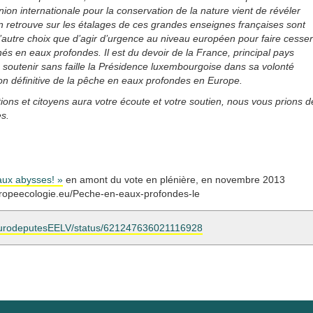
on internationale pour la conservation de la nature vient de révéler
 retrouve sur les étalages de ces grandes enseignes françaises sont
’autre choix que d’agir d’urgence au niveau européen pour faire cesser
és en eaux profondes. Il est du devoir de la France, principal pays
soutenir sans faille la Présidence luxembourgoise dans sa volonté
iction définitive de la pêche en eaux profondes en Europe.
ions et citoyens aura votre écoute et votre soutien, nous vous prions d
es.
aux abysses! »
en amont du vote en plénière, en novembre 2013
//europeecologie.eu/Peche-en-eaux-profondes-le
m/eurodeputesEELV/status/621247636021116928