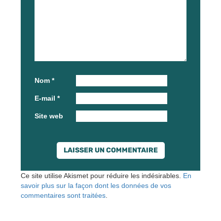
Nom
*
E-mail
*
Site web
Ce site utilise Akismet pour réduire les indésirables.
En
savoir plus sur la façon dont les données de vos
commentaires sont traitées
.