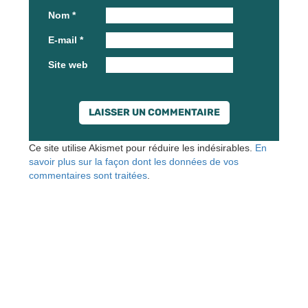
Nom
*
E-mail
*
Site web
Ce site utilise Akismet pour réduire les indésirables.
En
savoir plus sur la façon dont les données de vos
commentaires sont traitées
.