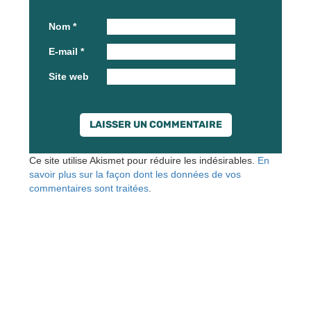
Nom
*
E-mail
*
Site web
Ce site utilise Akismet pour réduire les indésirables.
En
savoir plus sur la façon dont les données de vos
commentaires sont traitées
.