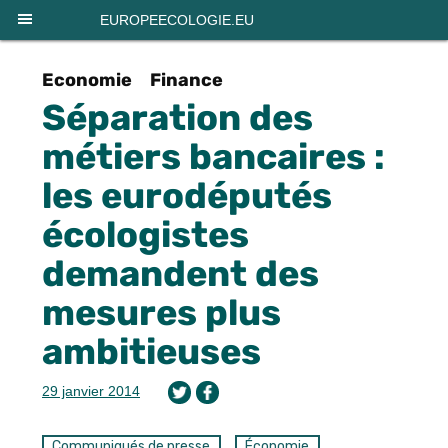
Panneau de gestion des cookies
EUROPEECOLOGIE.EU
Economie
Finance
Séparation des
métiers bancaires :
les eurodéputés
écologistes
demandent des
mesures plus
ambitieuses
29 janvier 2014
Communiqués de presse
Économie