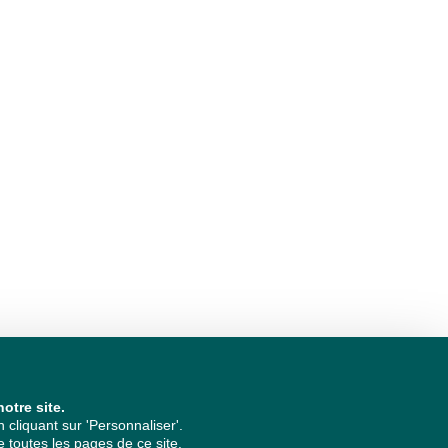
otre site.
cliquant sur 'Personnaliser'.
 toutes les pages de ce site.