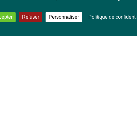
cepter
Refuser
Personnaliser
Politique de confidenti
VOS DÉPUTÉ·E·S EUROPÉEN·NE·S
Mélissa Camara
David Cormand
Mounir Satouri
Majdouline Sbaï
Marie Toussaint
TOUTES NOS THÉMATIQUES
Agriculture et pêche
Alimentation
Bien-être animal
Climat et énergie
Commerce