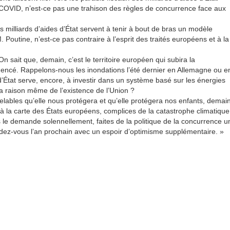
e COVID, n’est-ce pas une trahison des règles de concurrence face aux
 milliards d’aides d’État servent à tenir à bout de bras un modèle
Poutine, n’est-ce pas contraire à l’esprit des traités européens et à la
On sait que, demain, c’est le territoire européen qui subira la
encé. Rappelons-nous les inondations l’été dernier en Allemagne ou e
d’État serve, encore, à investir dans un système basé sur les énergies
 la raison même de l’existence de l’Union ?
velables qu’elle nous protégera et qu’elle protégera nos enfants, demai
s à la carte des États européens, complices de la catastrophe climatique
vous le demande solennellement, faites de la politique de la concurrence u
rendez-vous l’an prochain avec un espoir d’optimisme supplémentaire. »