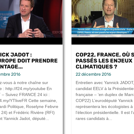
ICK JADOT :
COP22, FRANCE, OÙ 
EUROPE DOIT PRENDRE
PASSÉS LES ENJEUX
NTAGE...
CLIMATIQUES ?
embre 2016
22 décembre 2016
-vous à notre chaîne sur
Entretien avec Yannick JADOT
 : http://f24.my/youtube En
candidat EELV à la Présidentie
– Suivez FRANCE 24 ici :
française – ‘en duplex de Mar
f24.my/YTliveFR Cette semaine,
COP22) L’eurodéputé Yannick
rdi Politique, Roselyne Febvre
représentera les écologistes à
 24) et Frédéric Rivière (RFI)
l’élection présidentielle. Il est l
nt Yannick Jadot, député...
rares candidats à...