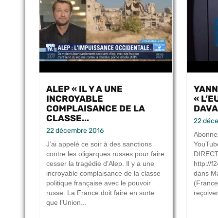
ALEP « IL Y A UNE
YANN
INCROYABLE
« L’
COMPLAISANCE DE LA
DAVA
CLASSE...
22 déc
22 décembre 2016
Abonnez
J’ai appelé ce soir à des sanctions
YouTube
contre les oligarques russes pour faire
DIRECT 
cesser la tragédie d’Alep. Il y a une
http://
incroyable complaisance de la classe
dans Ma
politique française avec le pouvoir
(France
russe. La France doit faire en sorte
reçoive
que l’Union...