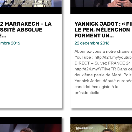
2 MARRAKECH – LA
YANNICK JADOT : « F
SSITÉ ABSOLUE
LE PEN, MÉLENCHON
...
FORMENT UN...
embre 2016
22 décembre 2016
Abonnez-vous à notre chaîne 
YouTube : http://f24.my/youtu
DIRECT – Suivez FRANCE 24 i
http://f24.my/YTliveFR Dans ce
deuxième partie de Mardi Polit
Yannick Jadot, député europée
candidat écologiste à la
présidentielle...