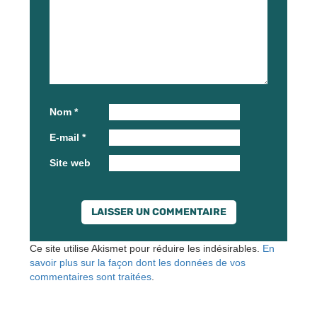
Nom
*
E-mail
*
Site web
Ce site utilise Akismet pour réduire les indésirables.
En
savoir plus sur la façon dont les données de vos
commentaires sont traitées
.