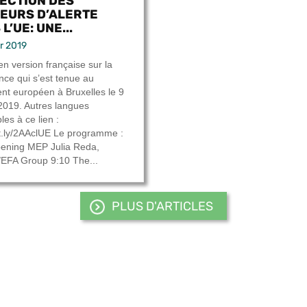
ECTION DES
EURS D’ALERTE
L’UE: UNE...
er 2019
en version française sur la
nce qui s’est tenue au
nt européen à Bruxelles le 9
 2019. Autres langues
les à ce lien :
bit.ly/2AAclUE Le programme :
ening MEP Julia Reda,
EFA Group 9:10 The...
PLUS D'ARTICLES