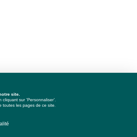
otre site.
cliquant sur 'Personnaliser'.
 toutes les pages de ce site.
alité