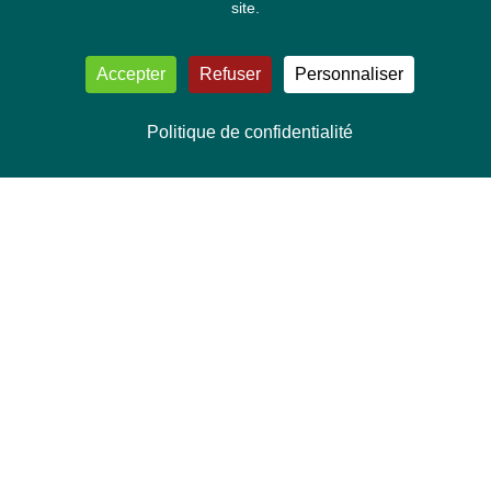
site.
Accepter
Refuser
Personnaliser
Politique de confidentialité
NOUS CONTACTER
Délégation Europe Ecologie
Groupe Verts/ALE du Parlement européen
ASP 06E210, Rue Wiertz 60,
B-1047 Bruxelles