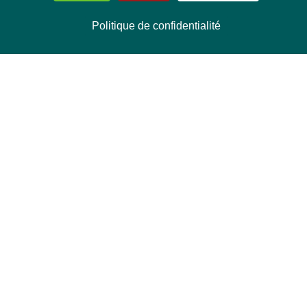
Politique de confidentialité
NOUS CONTACTER
Délégation Europe Ecologie
Groupe Verts/ALE du Parlement européen
ASP 06E210, Rue Wiertz 60,
B-1047 Bruxelles