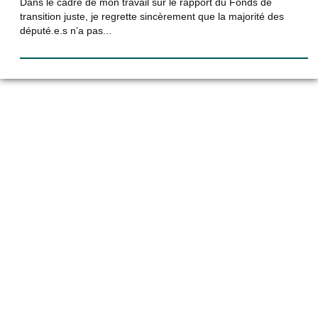
Dans le cadre de mon travail sur le rapport du Fonds de
transition juste, je regrette sincèrement que la majorité des
député.e.s n’a pas...