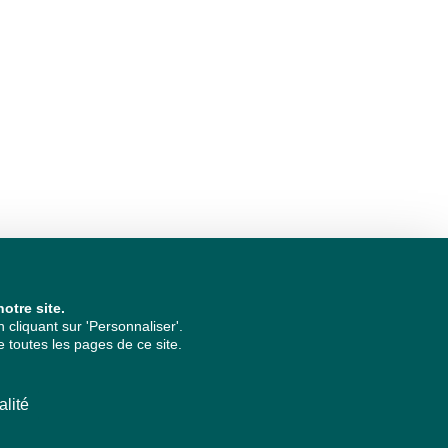
otre site.
cliquant sur 'Personnaliser'.
 toutes les pages de ce site.
alité