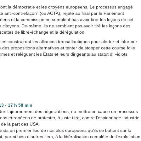
 sont la démocratie et les citoyens européens. Le processus engagé
é anti-contrefaçon” (ou ACTA), rejeté au final par le Parlement
s et la commission ne semblent pas avoir tirer les leçons de cet
 citoyens. De-même, ils ne semblent pas avoir tiré les leçons des
cettes de libre-échange et la dérégulation.
es construiront les alliances transatlantiques pour alerter et informer
e des propositions alternatives et tenter de stopper cette course folle
es et reléguant les États et leurs dirigeants au statut d' »idiots
013 - 17 h 58 min
der l’ajournement des négociations, de mettre en cause un processus
ns européens de protester, à juste titre, contre l’espionnage industriel
t de la part des USA.
tends en premier lieu de nos élus européens qu’ils se battent sur le
parmi bien d’autres item, à la libéralisation complète de l’exploitation