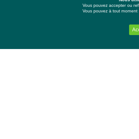
Vous pouvez accepter ou refu
Vous pouvez à tout moment re
Ac
NOUS CONTACTER
Délégation Europe Ecologie
Groupe Verts/ALE du Parlement européen
ASP 06E210, Rue Wiertz 60,
B-1047 Bruxelles