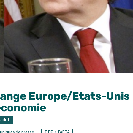
hange Europe/Etats-Unis
’économie
Jadot
niqués de presse
TTIP / TAFTA