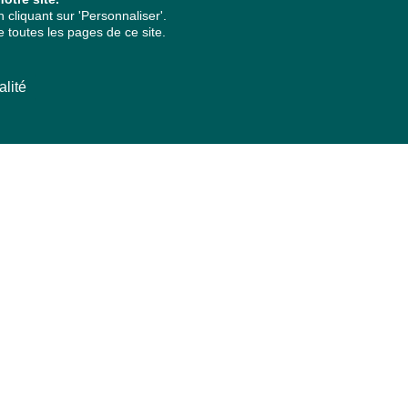
cliquant sur 'Personnaliser'.
 toutes les pages de ce site.
alité
ARCHIVES PAR ANNÉES
2026
2025
2024
2023
2022
2021
2020
2019
2018
2017
2016
2015
2014
2013
2012
2011
2010
2009
2008
2007