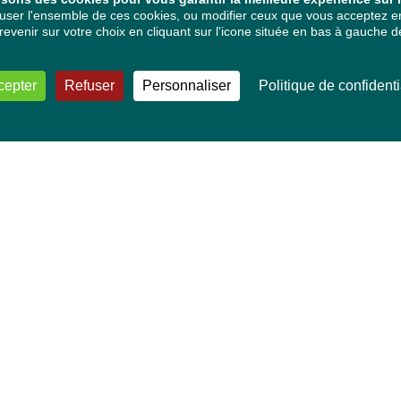
ser l'ensemble de ces cookies, ou modifier ceux que vous acceptez en 
venir sur votre choix en cliquant sur l'icone située en bas à gauche de
cepter
Refuser
Personnaliser
Politique de confidenti
VOS DÉPUTÉ·E·S EUROPÉEN·NE·S
Mélissa Camara
David Cormand
Mounir Satouri
Majdouline Sbaï
Marie Toussaint
TOUTES NOS THÉMATIQUES
Agriculture et pêche
Alimentation