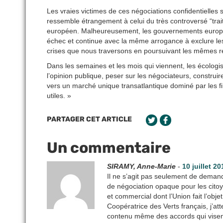
Les vraies victimes de ces négociations confidentielles
ressemble étrangement à celui du très controversé “trait
européen. Malheureusement, les gouvernements européen
échec et continue avec la même arrogance à exclure les
crises que nous traversons en poursuivant les mêmes re
Dans les semaines et les mois qui viennent, les écologist
l’opinion publique, peser sur les négociateurs, construir
vers un marché unique transatlantique dominé par les firm
utiles. »
PARTAGER CET ARTICLE
Un commentaire
SIRAMY, Anne-Marie
-
10 juillet 2
Il ne s’agit pas seulement de deman
de négociation opaque pour les citoye
et commercial dont l’Union fait l’obje
Coopératrice des Verts français, j’at
contenu même des accords qui visent, 