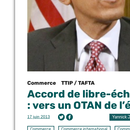
Commerce
TTIP / TAFTA
Accord de libre-éc
: vers un OTAN de l
17 juin 2013
Yannick 
Commerce
Commerce international
Commu