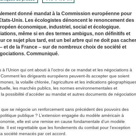
nalement donné mandat à la Commission européenne pour
 Etats-Unis. Les écologistes dénoncent le renoncement des
opéen économique, industriel, social et écologique.
iations, même si en des termes ambigus, non définitifs et
sur ce sujet plus tard, est un bel arbre qui ne doit pas cache
 et de la France – sur de nombreux choix de société et
négociations. Communiqué.
 l’Union qui ont abouti à l’octroi de ce mandat et les négociations à
 Comment les dirigeants européens peuvent-ils accepter que soient
ones, la volaille chlorée, l’agriculture et les indications géographiques
ectuelle, les marchés publics, les normes environnementales et
nt la possibilité d’accéder au mandat et autres documents de négociatio
r que se négocie un renforcement sans précédent des pouvoirs des
e politique publique ? L’extension engagée du modèle américain à
conomie, elle est une remise en cause fondamentale d’un modèle
e. Il est regrettable que les fondements du combat pour l’exception
 la société menacés par cet accord.