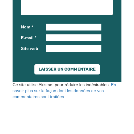
Nom
*
E-mail
*
Site web
Ce site utilise Akismet pour réduire les indésirables.
En
savoir plus sur la façon dont les données de vos
commentaires sont traitées
.