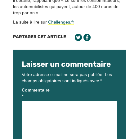
il détaillé, rappelant que « ce sont les consommateurs,
les automobilistes qui payent, autour de 400 euros de
trop par an »
La suite à lire sur
Challenges.fr
PARTAGER CET ARTICLE
Laisser un commentaire
Votre adresse e-mail ne sera pas publiée.
Les
champs obligatoires sont indiqués avec
*
Commentaire
*