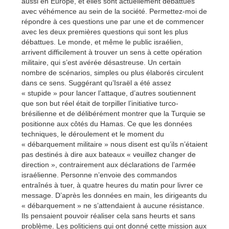
aussi en Europe, et elles sont actuellement débattues
avec véhémence au sein de la société. Permettez-moi de
répondre à ces questions une par une et de commencer
avec les deux premières questions qui sont les plus
débattues. Le monde, et même le public israélien,
arrivent difficilement à trouver un sens à cette opération
militaire, qui s’est avérée désastreuse. Un certain
nombre de scénarios, simples ou plus élaborés circulent
dans ce sens. Suggérant qu’Israël a été assez
« stupide » pour lancer l’attaque, d’autres soutiennent
que son but réel était de torpiller l’initiative turco-
brésilienne et de délibérément montrer que la Turquie se
positionne aux côtés du Hamas. Ce que les données
techniques, le déroulement et le moment du
« débarquement militaire » nous disent est qu’ils n’étaient
pas destinés à dire aux bateaux « veuillez changer de
direction », contrairement aux déclarations de l’armée
israélienne. Personne n’envoie des commandos
entraînés à tuer, à quatre heures du matin pour livrer ce
message. D’après les données en main, les dirigeants du
« débarquement » ne s’attendaient à aucune résistance.
Ils pensaient pouvoir réaliser cela sans heurts et sans
problème. Les politiciens qui ont donné cette mission aux