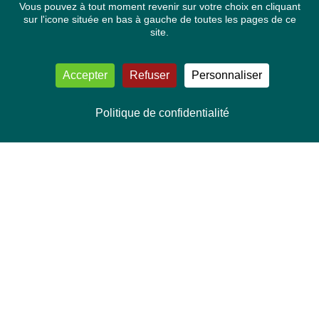
Vous pouvez à tout moment revenir sur votre choix en cliquant
sur l'icone située en bas à gauche de toutes les pages de ce
site.
Accepter
Refuser
Personnaliser
Politique de confidentialité
NOUS CONTACTER
Délégation Europe Ecologie
Groupe Verts/ALE du Parlement européen
ASP 06E210, Rue Wiertz 60,
B-1047 Bruxelles