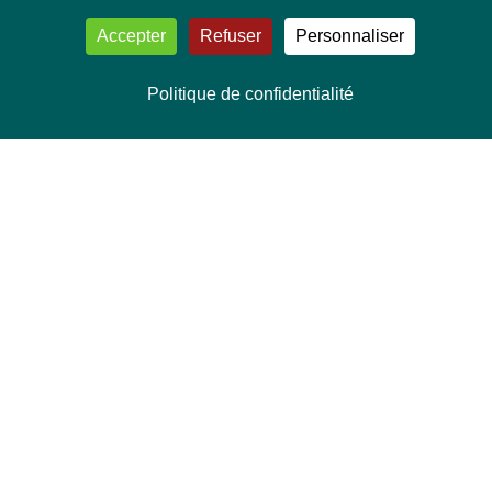
Accepter
Refuser
Personnaliser
Politique de confidentialité
NOUS CONTACTER
Délégation Europe Ecologie
Groupe Verts/ALE du Parlement européen
ASP 06E210, Rue Wiertz 60,
B-1047 Bruxelles