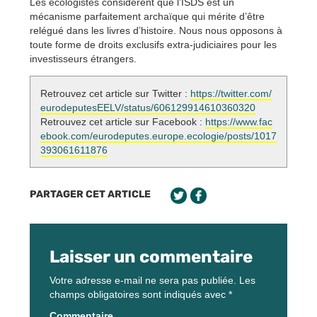
Les écologistes considèrent que l’ISDS est un
mécanisme parfaitement archaïque qui mérite d’être
relégué dans les livres d’histoire. Nous nous opposons à
toute forme de droits exclusifs extra-judiciaires pour les
investisseurs étrangers.
Retrouvez cet article sur Twitter :
https://twitter.com/
eurodeputesEELV/status/606129914610360320
Retrouvez cet article sur Facebook :
https://www.fac
ebook.com/eurodeputes.europe.ecologie/posts/1017
393061611876
PARTAGER CET ARTICLE
Laisser un commentaire
Votre adresse e-mail ne sera pas publiée.
Les
champs obligatoires sont indiqués avec
*
Commentaire