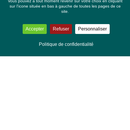
Vous pouvez à tout moment revenir sur votre choix en cliquant
sur l'icone située en bas à gauche de toutes les pages de ce
site.
Accepter
Refuser
Personnaliser
Politique de confidentialité
NOUS CONTACTER
Délégation Europe Ecologie
Groupe Verts/ALE du Parlement européen
ASP 06E210, Rue Wiertz 60,
B-1047 Bruxelles