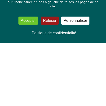
sur l'icone située en bas à gauche de toutes les pages de ce
site.
Accepter
Refuser
Personnaliser
Politique de confidentialité
NOUS CONTACTER
Délégation Europe Ecologie
Groupe Verts/ALE du Parlement européen
ASP 06E210, Rue Wiertz 60,
B-1047 Bruxelles