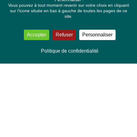
Vous pouvez à tout moment revenir sur votre choix en cliquant
sur l'icone située en bas à gauche de toutes les pages de ce
site.
Accepter
Refuser
Personnaliser
Politique de confidentialité
NOUS CONTACTER
Délégation Europe Ecologie
Groupe Verts/ALE du Parlement européen
ASP 06E210, Rue Wiertz 60,
B-1047 Bruxelles