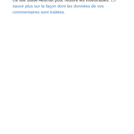
Ce site utilise Akismet pour réduire les indésirables.
En
savoir plus sur la façon dont les données de vos
commentaires sont traitées
.