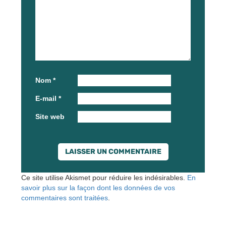
Nom
*
E-mail
*
Site web
Ce site utilise Akismet pour réduire les indésirables.
En
savoir plus sur la façon dont les données de vos
commentaires sont traitées
.