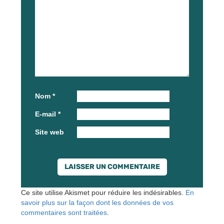
Nom
*
E-mail
*
Site web
Ce site utilise Akismet pour réduire les indésirables.
En
savoir plus sur la façon dont les données de vos
commentaires sont traitées
.