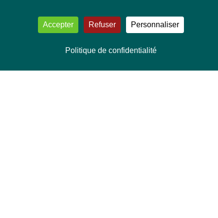
Accepter
Refuser
Personnaliser
Politique de confidentialité
NOUS CONTACTER
Délégation Europe Ecologie
Groupe Verts/ALE du Parlement européen
ASP 06E210, Rue Wiertz 60,
B-1047 Bruxelles