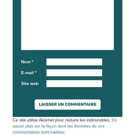
Nom
*
E-mail
*
Site web
Ce site utilise Akismet pour réduire les indésirables.
En
savoir plus sur la façon dont les données de vos
commentaires sont traitées
.