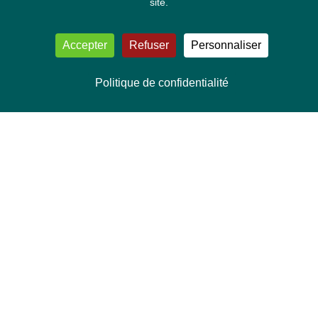
site.
Accepter
Refuser
Personnaliser
Politique de confidentialité
NOUS CONTACTER
Délégation Europe Ecologie
Groupe Verts/ALE du Parlement européen
ASP 06E210, Rue Wiertz 60,
B-1047 Bruxelles