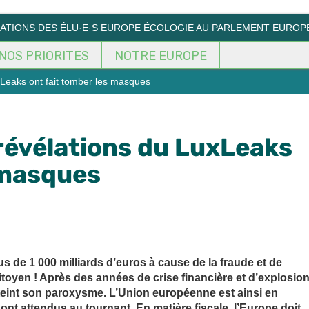
MATIONS DES ÉLU·E·S EUROPE ÉCOLOGIE AU PARLEMENT EUROP
NOS PRIORITES
NOTRE EUROPE
uxLeaks ont fait tomber les masques
 révélations du LuxLeaks
 masques
 de 1 000 milliards d’euros à cause de la fraude et de
citoyen ! Après des années de crise financière et d’explosio
atteint son paroxysme. L’Union européenne est ainsi en
sont attendus au tournant. En matière fiscale, l’Europe doit