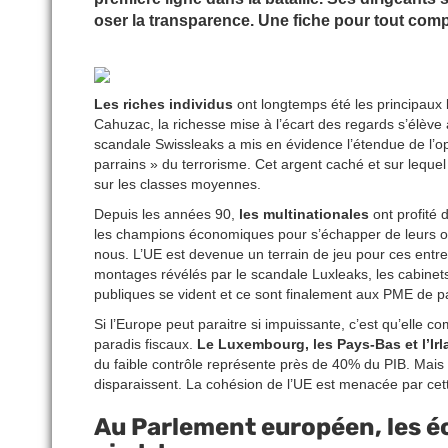
oser la transparence. Une fiche pour tout comp
Les riches individus
ont longtemps été les principaux b
Cahuzac, la richesse mise à l’écart des regards s’élève 
scandale Swissleaks a mis en évidence l’étendue de l’op
parrains » du terrorisme. Cet argent caché et sur lequel 
sur les classes moyennes.
Depuis les années 90,
les multinationales
ont profité d
les champions économiques pour s’échapper de leurs o
nous. L’UE est devenue un terrain de jeu pour ces entrep
montages révélés par le scandale Luxleaks, les cabinets
publiques se vident et ce sont finalement aux PME de pa
Si l’Europe peut paraitre si impuissante, c’est qu’elle c
paradis fiscaux.
Le Luxembourg, les Pays-Bas et l’Ir
du faible contrôle représente près de 40% du PIB. Mais 
disparaissent. La cohésion de l’UE est menacée par cette 
Au Parlement européen, les é