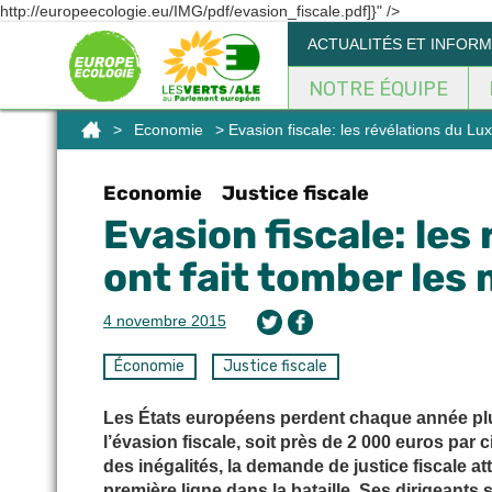
http://europeecologie.eu/IMG/pdf/evasion_fiscale.pdf]}" />
Panneau de gestion des cookies
ACTUALITÉS ET INFOR
NOTRE ÉQUIPE
>
Economie
> Evasion fiscale: les révélations du L
Economie
Justice fiscale
Evasion fiscale: les
ont fait tomber les
4 novembre 2015
Économie
Justice fiscale
Les États européens perdent chaque année plus
l’évasion fiscale, soit près de 2 000 euros par 
des inégalités, la demande de justice fiscale 
première ligne dans la bataille. Ses dirigeants 