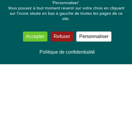
'Personnaliser'.
Vous pouvez à tout moment revenir sur votre choix en cliquant
sur l'icone située en bas à gauche de toutes les pages de ce
site.
Accepter
Refuser
Personnaliser
Politique de confidentialité
NOUS CONTACTER
Délégation Europe Ecologie
Groupe Verts/ALE du Parlement européen
ASP 06E210, Rue Wiertz 60,
B-1047 Bruxelles