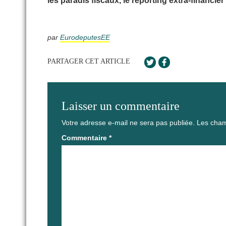
les paradis fiscaux, le reporting extra-financie
par
EurodeputesEE
PARTAGER CET ARTICLE
Laisser un commentaire
Votre adresse e-mail ne sera pas publiée.
Les cham
Commentaire
*