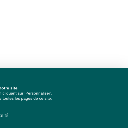
otre site.
cliquant sur 'Personnaliser'.
 toutes les pages de ce site.
alité