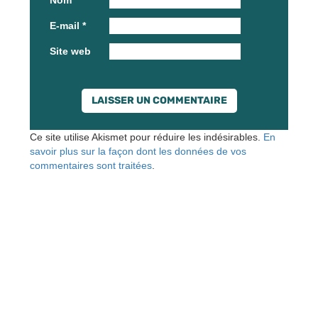
Nom
*
E-mail
*
Site web
Ce site utilise Akismet pour réduire les indésirables.
En
savoir plus sur la façon dont les données de vos
commentaires sont traitées
.