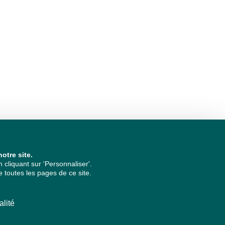
otre site.
cliquant sur 'Personnaliser'.
 toutes les pages de ce site.
alité