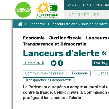
ACTUALITÉS ET INFOR
NOTRE ÉQUIPE
>
Economie
> Lanceurs d’alerte « sous haute survei
Economie
Justice fiscale
Lanceurs 
Transparence et Démocratie
Lanceurs d’alerte «
11 mars 2015
Eva Joly
Communiqués de presse
Économie
Justice 
Transparence et démocratrie
Le Parlement européen a adopté aujourd’hui un r
contre la fraude. Celui-ci invite la Commissio
protégeant les lanceurs d’alerte :