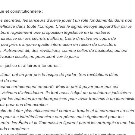
 et constitutionnelle :
es secrètes, les lanceurs d’alerte jouent un rôle fondamental dans nos
efficace dans toute l’Europe. C’est le signal envoyé aujourd’hui par le
ore rapidement une proposition législative en la matière.
directive sur les secrets d’affaire. Cette directive en cours de
’à peu près n’importe quelle information en raison du caractère
e ». Autrement dit, des révélations comme celles du Luxleaks, qui ont
vasion fiscale, ne pourraient voir le jour.
»
 justice et affaires intérieures :
r, ont un jour pris le risque de parler. Ses révélations dites
ed du mur.
 l’aurait certainement emporté. Mais le prix à payer pour eux est
times d’intimidation. Ils font aussi l’objet de procédures judiciaires.
i par les autorités luxembourgeoises pour avoir transmis à un journalist
voir pour nos démocraties.
n de lutter plus efficacement contre la fraude et la corruption au sein
 pour les intérêts financiers européens mais également pour les
entre les États et la Commission figurent parmi les prérequis d’une lutt
fonds européens.
 un pas décisif qui nous permettrait d’accélérer et d’accroître notre