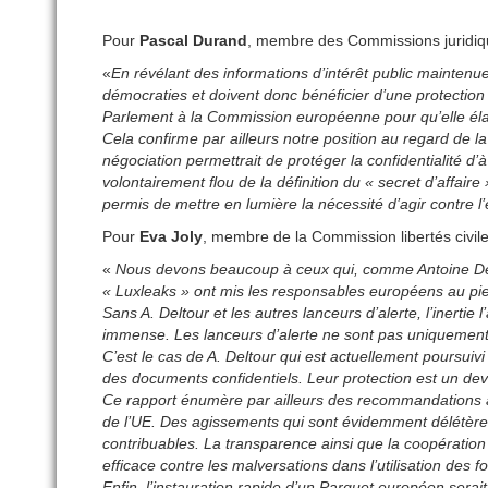
Pour
Pascal Durand
, membre des Commissions juridique
«
En révélant des informations d’intérêt public maintenu
démocraties et doivent donc bénéficier d’une protection 
Parlement à la Commission européenne pour qu’elle élab
Cela confirme par ailleurs notre position au regard de la 
négociation permettrait de protéger la confidentialité d
volontairement flou de la définition du « secret d’affair
permis de mettre en lumière la nécessité d’agir contre l’é
Pour
Eva Joly
, membre de la Commission libertés civiles,
«
Nous devons beaucoup à ceux qui, comme Antoine Deltou
« Luxleaks » ont mis les responsables européens au pi
Sans A. Deltour et les autres lanceurs d’alerte, l’inertie
immense. Les lanceurs d’alerte ne sont pas uniquement vic
C’est le cas de A. Deltour qui est actuellement poursuiv
des documents confidentiels. Leur protection est un de
Ce rapport énumère par ailleurs des recommandations afi
de l’UE. Des agissements qui sont évidemment délétères
contribuables. La transparence ainsi que la coopération 
efficace contre les malversations dans l’utilisation des 
Enfin, l’instauration rapide d’un Parquet européen serait