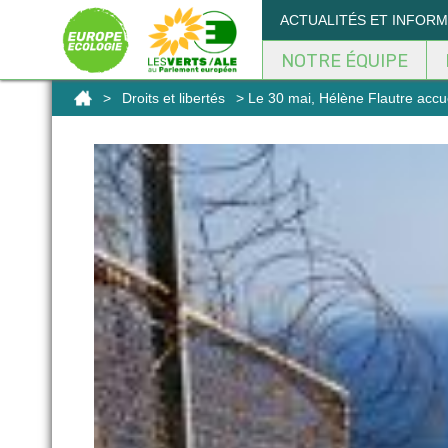
Panneau de gestion des cookies
ACTUALITÉS ET INFOR
NOTRE ÉQUIPE
>
Droits et libertés
> Le 30 mai, Hélène Flautre accue